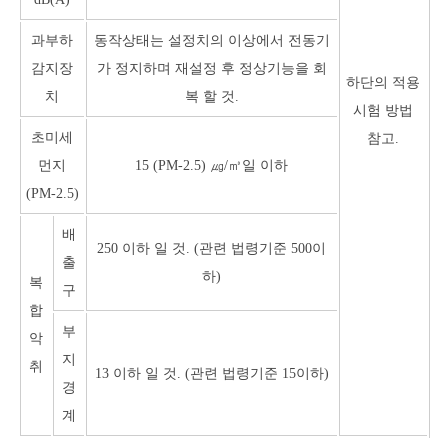
과부하
동작상태는 설정치의 이상에서 전동기
감지장
가 정지하며 재설정 후 정상기능을 회
하단의 적용
치
복 할 것.
시험 방법
초미세
참고.
먼지
15 (PM-2.5) ㎍/㎥일 이하
(PM-2.5)
배
250 이하 일 것. (관련 법령기준 500이
출
하)
복
구
합
부
악
지
취
13 이하 일 것. (관련 법령기준 15이하)
경
계