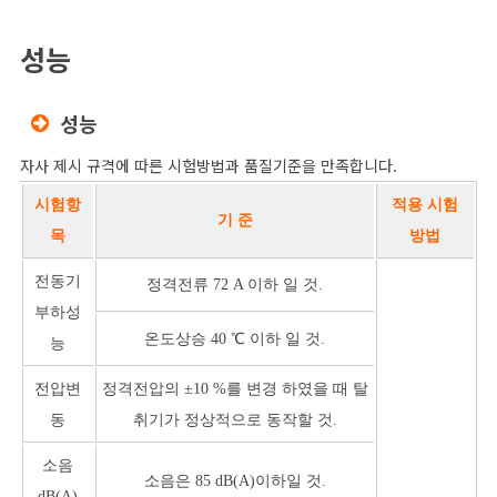
성능
성능
자사 제시 규격에 따른 시험방법과 품질기준을 만족합니다.
시험항
적용 시험
기 준
목
방법
전동기
정격전류 72 A 이하 일 것.
부하성
온도상승 40 ℃ 이하 일 것.
능
전압변
정격전압의 ±10 %를 변경 하였을 때 탈
동
취기가 정상적으로 동작할 것.
소음
소음은 85 dB(A)이하일 것.
dB(A)