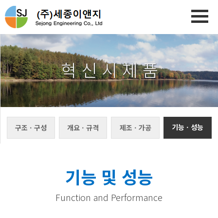
혁 신 시 제 품
기능ㆍ성능
구조ㆍ구성
개요ㆍ규격
제조ㆍ가공
기능 및 성능
Function and Performance