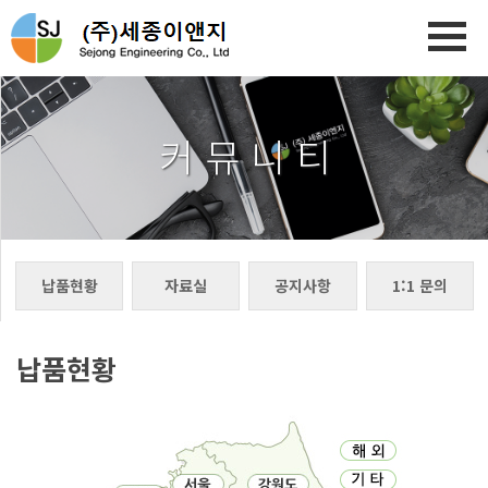
커 뮤 니 티
납품현황
자료실
공지사항
1:1 문의
납품현황