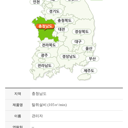
충청남도
지역
탈취설비 (105㎥/min)
제품명
관리자
이름
--
연락처