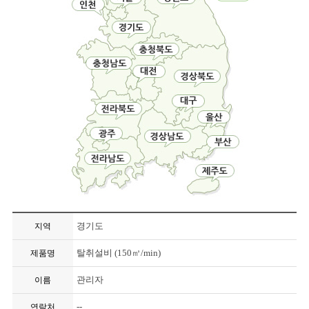
경기도
지역
탈취설비 (150㎥/min)
제품명
관리자
이름
--
연락처