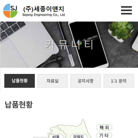
커 뮤 니 티
납품현황
자료실
공지사항
1:1 문의
납품현황