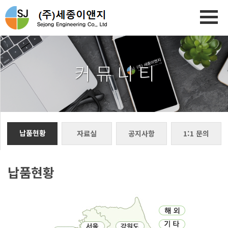
커 뮤 니 티
납품현황
자료실
공지사항
1:1 문의
납품현황