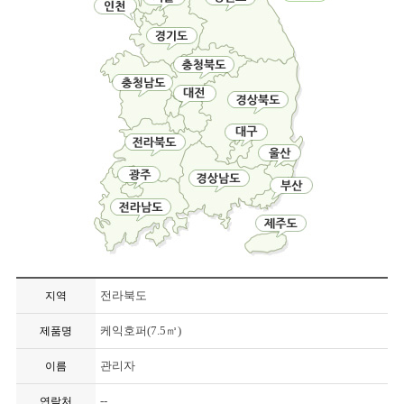
전라북도
지역
케익호퍼(7.5㎥)
제품명
관리자
이름
--
연락처