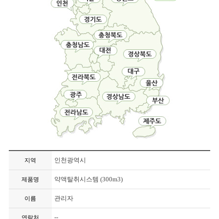
인천광역시
지역
약액탈취시스템 (300m3)
제품명
관리자
이름
--
연락처