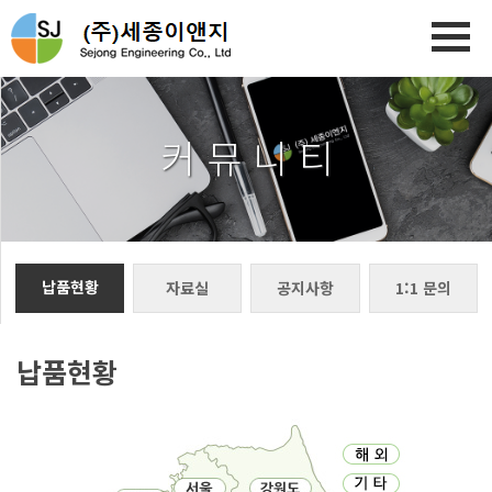
커 뮤 니 티
납품현황
자료실
공지사항
1:1 문의
납품현황