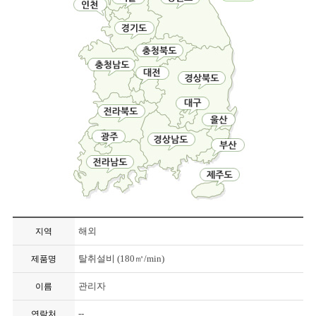
해외
지역
탈취설비 (180㎥/min)
제품명
관리자
이름
--
연락처