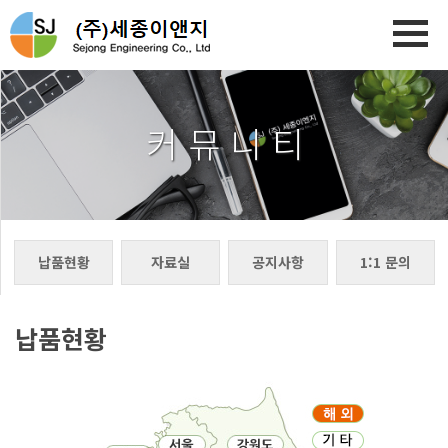
커 뮤 니 티
납품현황
자료실
공지사항
1:1 문의
납품현황