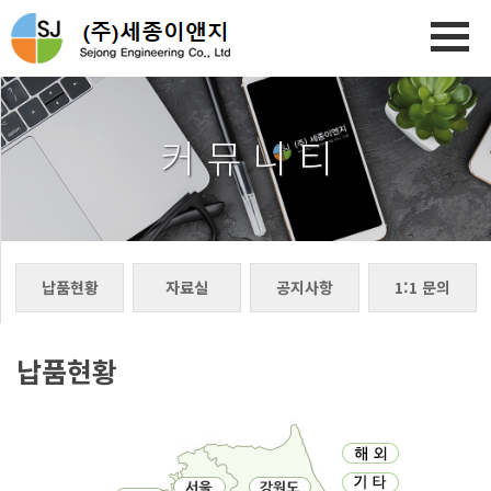
커 뮤 니 티
납품현황
자료실
공지사항
1:1 문의
납품현황