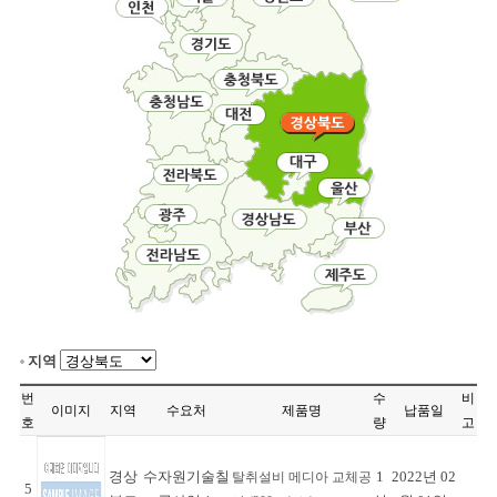
지역
번
수
비
이미지
지역
수요처
제품명
납품일
호
량
고
경상
수자원기술칠
1
2022년 02
탈취설비 메디아 교체공
5