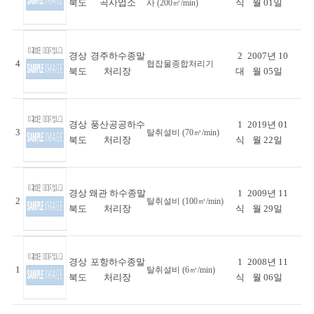
북도
곡사업소
식
월 01일
사 (200㎥/min)
경상
경주하수종말
2
2007년 10
4
협잡물종합처리기
북도
처리장
대
월 05일
경상
풍산공공하수
1
2019년 01
3
탈취설비 (70㎥/min)
북도
처리장
식
월 22일
경상
왜관 하수종말
1
2009년 11
2
탈취설비 (100㎥/min)
북도
처리장
식
월 29일
경상
포항하수종말
1
2008년 11
1
탈취설비 (6㎥/min)
북도
처리장
식
월 06일