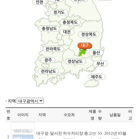
지역
번
제품
수
비
이미지
지역
수요처
납품일
호
명
량
고
대구광
달서천 하수처리장 총
55
2012년 05월
교반
1