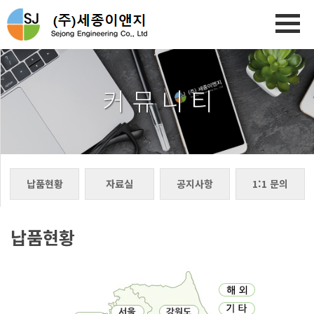
커 뮤 니 티
납품현황
자료실
공지사항
1:1 문의
납품현황