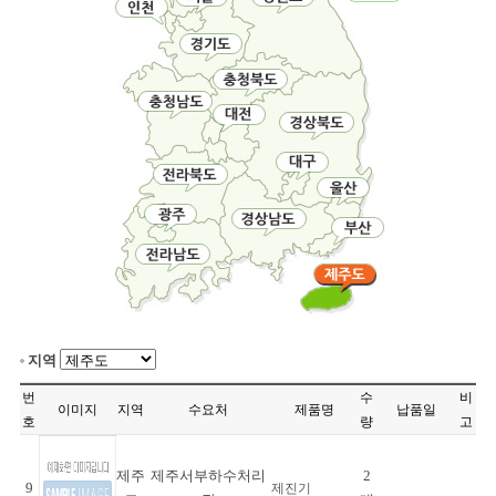
지역
번
수
비
이미지
지역
수요처
제품명
납품일
호
량
고
제주
제주서부하수처리
2
9
제진기