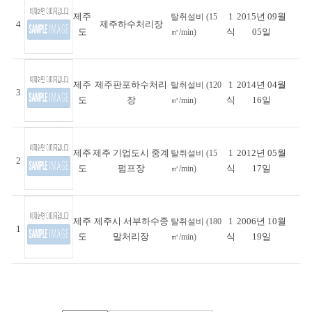
제주
1
2015년 09월
탈취설비 (15
4
제주하수처리장
도
식
05일
㎥/min)
제주
제주판포하수처리
1
2014년 04월
탈취설비 (120
3
도
장
식
16일
㎥/min)
제주
제주 기업도시 중계
1
2012년 05월
탈취설비 (15
2
도
펌프장
식
17일
㎥/min)
제주
제주시 서부하수종
1
2006년 10월
탈취설비 (180
1
도
말처리장
식
19일
㎥/min)