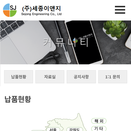
커 뮤 니 티
납품현황
자료실
공지사항
1:1 문의
납품현황