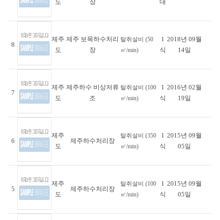
도
장
대
제주
제주 보목하수처리
1
2018년 09월
탈취설비 (50
8
도
장
식
14일
㎥/min)
제주
제주하수 비상저류
1
2016년 02월
탈취설비 (100
7
도
조
식
19일
㎥/min)
제주
1
2015년 09월
탈취설비 (350
6
제주하수처리장
도
식
05일
㎥/min)
제주
1
2015년 09월
탈취설비 (100
5
제주하수처리장
도
식
05일
㎥/min)