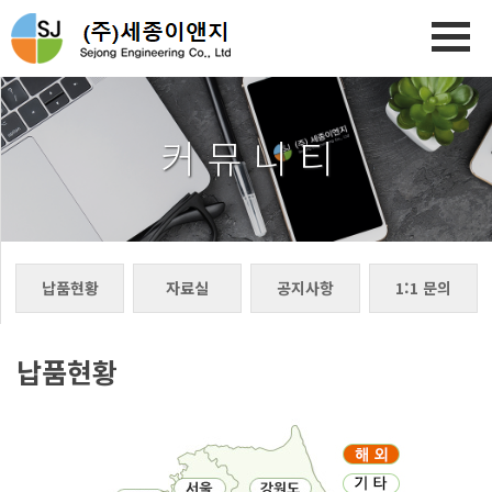
커 뮤 니 티
납품현황
자료실
공지사항
1:1 문의
납품현황