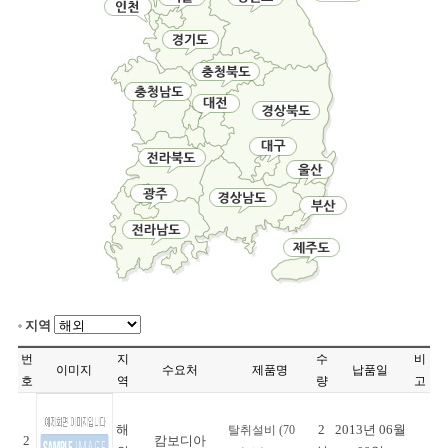
지역
번
지
수
비
이미지
수요처
제품명
납품일
호
역
량
고
해
2
2013년 06월
탈취설비 (70
2
캄보디아