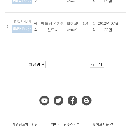
외
식
09일
㎥/min)
해
베트남 안카잉
1
2012년 07월
탈취설비 (180
1
외
신도시
식
22일
㎥/min)
개인정보처리방침
이메일무단수집거부
찾아오시는 길