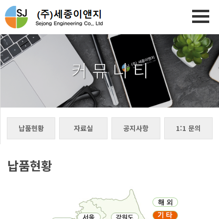
커 뮤 니 티
납품현황
자료실
공지사항
1:1 문의
납품현황