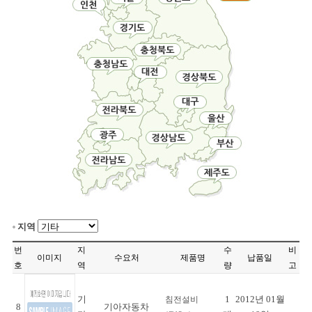
지역
번
지
수
비
이미지
수요처
제품명
납품일
호
역
량
고
기
1
2012년 01월
침전설비
8
기아자동차