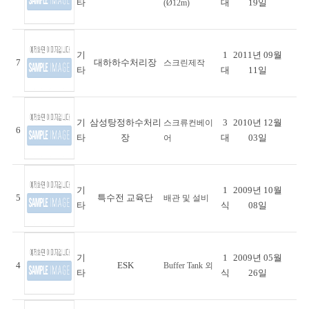
타
대
19일
(Ø12m)
기
1
2011년 09월
7
대하하수처리장
스크린제작
타
대
11일
기
삼성탕정하수처리
3
2010년 12월
스크류컨베이
6
타
장
대
03일
어
기
1
2009년 10월
5
특수전 교육단
배관 및 설비
타
식
08일
기
1
2009년 05월
4
ESK
Buffer Tank 외
타
식
26일