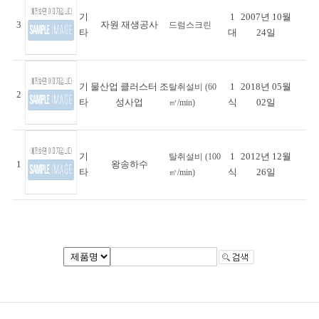
기
1
2007년 10월
3
자원 재생공사
드럼스크린
타
대
24일
기
물산업 클러스터 조
1
2018년 05월
탈취설비 (60
2
타
성사업
식
02일
㎥/min)
기
1
2012년 12월
탈취설비 (100
1
왕송하수
타
식
26일
㎥/min)