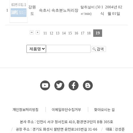
강원
1
2004년 02
탈취설비 (50
1
속초시 속초분뇨처리장
도
식
월 01일
㎥/min)
19
11
12
13
14
15
16
17
18
개인정보처리방침
이메일무단수집거부
찾아오시는 길
본사 주소 : 인천시 서구 정서진로 410, 환경연구단지 B동 305호
공장 주소 : 경기도 화성시 팔탄면 온천로165번길 31-66
대표 : 강성준