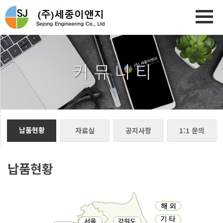
커 뮤 니 티
납품현황
자료실
공지사항
1:1 문의
납품현황