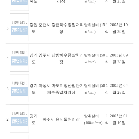
북도
리장
식
월 23일
㎥/min)
강원
춘천시 강촌하수종말처리
1
2005년 10
탈취설비 (15
5
도
장
식
월 29일
㎥/min)
경기
양주시 남방하수종말처리
1
2005년 09
탈취설비 (50
4
도
장
식
월 28일
㎥/min)
경기
화성시 마도지방산업단지
1
2005년 04
탈취설비 (50
3
도
폐수종말처리장
식
월 28일
㎥/min)
경기
1
2005년 01
탈취설비
2
파주시 음식물처리장
도
식
월 10일
(100㎥/min)