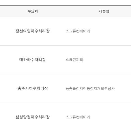
수요처
제품명
정선여량하수처리장
스크류컨베이어
대하하수처리장
스크린제작
충주시하수처리장
농축슬러지이송장치개보수공사
삼성탕정하수처리장
스크류컨베이어