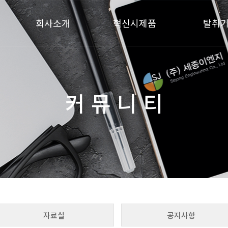
회사소개
혁신시제품
탈취
인사말
구조 및 구성
복합탈취
연혁
개요 및 규격
바이오필
조직도
제조 및 가공
약액 세정탈
커 뮤 니 티
특허 및 인증서
기능 및 성능
찾아오시는 길
자료실
공지사항