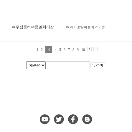
여주점동하수종말처리장
여과기및탈취설비외33종
3
1
2
4
5
6
7
8
9
10