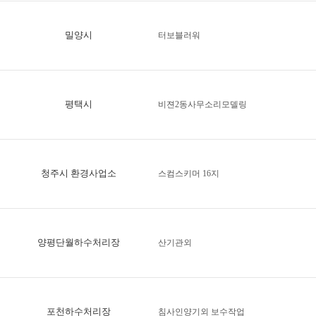
밀양시
터보블러워
평택시
비젼2동사무소리모델링
청주시 환경사업소
스컴스키머 16지
양평단월하수처리장
산기관외
포천하수처리장
침사인양기외 보수작업