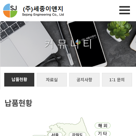
커 뮤 니 티
납품현황
자료실
공지사항
1:1 문의
납품현황