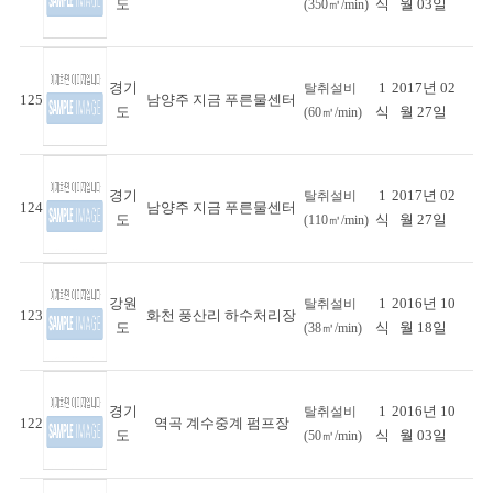
도
식
월 03일
(350㎥/min)
경기
1
2017년 02
탈취설비
125
남양주 지금 푸른물센터
도
식
월 27일
(60㎥/min)
경기
1
2017년 02
탈취설비
124
남양주 지금 푸른물센터
도
식
월 27일
(110㎥/min)
강원
1
2016년 10
탈취설비
123
화천 풍산리 하수처리장
도
식
월 18일
(38㎥/min)
경기
1
2016년 10
탈취설비
122
역곡 계수중계 펌프장
도
식
월 03일
(50㎥/min)