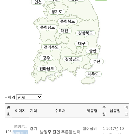
지역
번
수
비
이미지
지역
수요처
제품명
납품일
호
량
고
경기
1
2017년 10
탈취설비
126
남양주 진건 푸른물센터