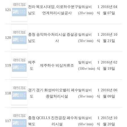
전라
목포시대양, 이로하수분구
1
2016년 04
탈취설비
121
남도
연계처리시설공사
식
월 07일
(20㎥/min)
충청
송악하수처리시설 증설공
1
2016년 10
탈취설비
120
남도
사
식
월 21일
(50㎥/min)
제주
1
2016년 02
탈취설비
119
제주하수 비상저류조
도
식
월 19일
(100㎥/min)
경기
경기 화성바이오밸리 폐수
1
2016년 06
탈취설비
118
도
종말처리시설
식
월 09일
(50㎥/min)
충청
QCELLS 진천공장 폐수처
1
2015년 10
탈취설비
117
북도
리시설
식
월 20일
(60㎥/min)