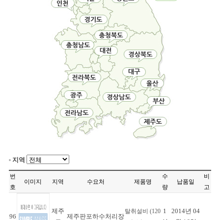
지역
번
수
비
이미지
지역
수요처
제품명
납품일
호
량
고
제주
1
2014년 04
탈취설비 (120
96
제주판포하수처리장