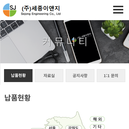
커 뮤 니 티
납품현황
자료실
공지사항
1:1 문의
납품현황