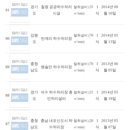
경기
칠원 공공하수처리
1
2014년 09
탈취설비 (35
91
도
시설
식
월 16일
㎥/min)
강원
1
2014년 05
탈취설비 (70
90
반계리 하수처리장
도
식
월 13일
㎥/min)
충청
1
2013년 06
탈취설비 (70
89
병술만 하수처리장
남도
식
월 05일
㎥/min)
경기
석수 하수처리장 총
1
2014년 05
탈취설비 (25
88
도
인처리설비
식
월 19일
㎥/min)
충청
충남 내포신도시 하
1
2013년 05
탈취설비 (20
87
남도
수처리장
식
월 07일
㎥/min)