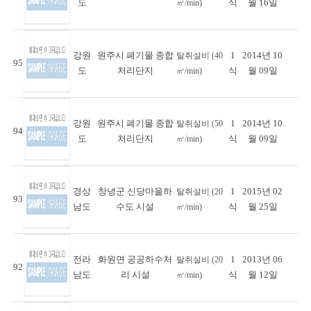
도
식
월 16일
㎥/min)
강원
원주시 폐기물 종합
1
2014년 10
탈취설비 (40
95
도
처리단지
식
월 09일
㎥/min)
강원
원주시 폐기물 종합
1
2014년 10
탈취설비 (50
94
도
처리단지
식
월 09일
㎥/min)
경상
창녕군 신당마을하
1
2015년 02
탈취설비 (20
93
남도
수도 시설
식
월 25일
㎥/min)
전라
화원면 공공하수처
1
2013년 06
탈취설비 (20
92
남도
리 시설
식
월 12일
㎥/min)