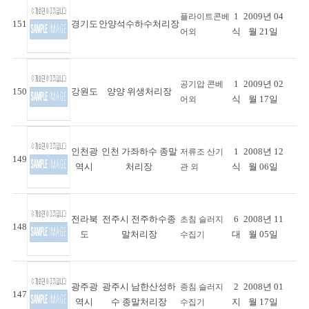
1
2009년 04
플라이트콘베
151
경기도
안양석수하수처리장
식
월 21일
어외
1
2009년 02
공기압 콘베
150
강원도
양양 위생처리장
식
월 17일
어외
인천광
인천 가좌하수 종말
1
2008년 12
저류조 산기
149
역시
처리장
식
월 06일
관 외
전라북
전주시 전주하수종
6
2008년 11
초침 슬러지
148
도
말처리장
대
월 05일
수집기
광주광
광주시 남한산성하
2
2008년 01
종침 슬러지
147
역시
수 종말처리장
지
월 17일
수집기