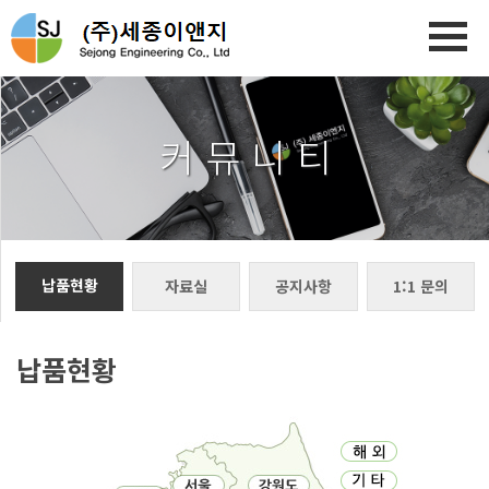
커 뮤 니 티
납품현황
자료실
공지사항
1:1 문의
납품현황