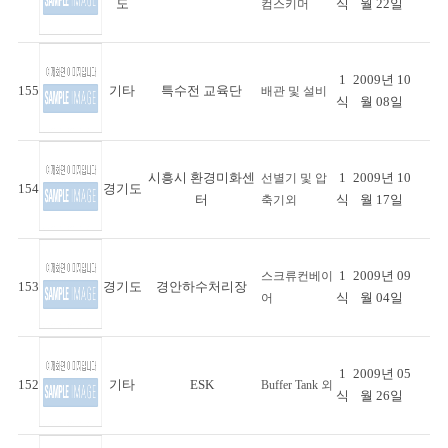
도
식
월 22일
컴스키머
1
2009년 10
155
기타
특수전 교육단
배관 및 설비
식
월 08일
시흥시 환경미화센
1
2009년 10
선별기 및 압
154
경기도
터
식
월 17일
축기외
1
2009년 09
스크류컨베이
153
경기도
경안하수처리장
식
월 04일
어
1
2009년 05
152
기타
ESK
Buffer Tank 외
식
월 26일