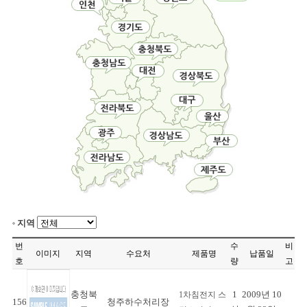
지역
번
수
비
이미지
지역
수요처
제품명
납품일
호
량
고
충청북
1
2009년 10
1차침전지 스
156
청주하수처리장