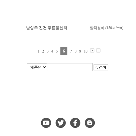
남양주 진건 푸른물센터
탈취설비 (150㎥/min)
6
1
2
3
4
5
7
8
9
10