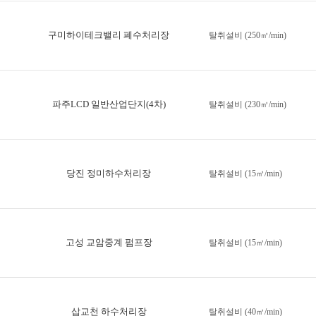
구미하이테크밸리 폐수처리장
탈취설비 (250㎥/min)
파주LCD 일반산업단지(4차)
탈취설비 (230㎥/min)
당진 정미하수처리장
탈취설비 (15㎥/min)
고성 교암중계 펌프장
탈취설비 (15㎥/min)
삽교천 하수처리장
탈취설비 (40㎥/min)