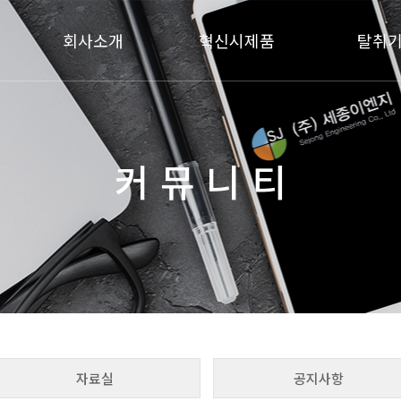
회사소개
혁신시제품
탈취
인사말
구조 및 구성
복합탈취
연혁
개요 및 규격
바이오필
조직도
제조 및 가공
약액 세정탈
커 뮤 니 티
특허 및 인증서
기능 및 성능
찾아오시는 길
자료실
공지사항