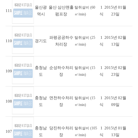
울산광
울산 삼산맨홀
1
2015년 01월
탈취설비 (60
111
역시
펌프장
식
23일
㎥/min)
파평공공하수
1
2015년 02월
탈취설비 (25
110
경기도
처리장
식
13일
㎥/min)
충청남
순성하수처리
1
2015년 02월
탈취설비 (15
109
도
장
식
23일
㎥/min)
충청남
면천하수처리
1
2015년 02월
탈취설비 (15
108
도
장
식
09일
㎥/min)
충청남
당진하수처리
1
2015년 01월
탈취설비 (105
107
도
장
식
13일
㎥/min)