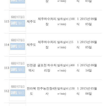
장
식
05일
㎥/min)
제주하수처리
1
2015년 09월
탈취설비 (100
115
제주도
장
식
05일
㎥/min)
제주하수처리
1
2015년 09월
탈취설비 (15
114
제주도
장
식
05일
㎥/min)
인천광
굴포천 하수처
1
2015년 09월
탈취설비 (400
113
역시
리장
식
14일
㎥/min)
전라북
전주농진청4돈
1
2015년 05월
탈취설비 (130
112
도
사
식
06일
㎥/min)