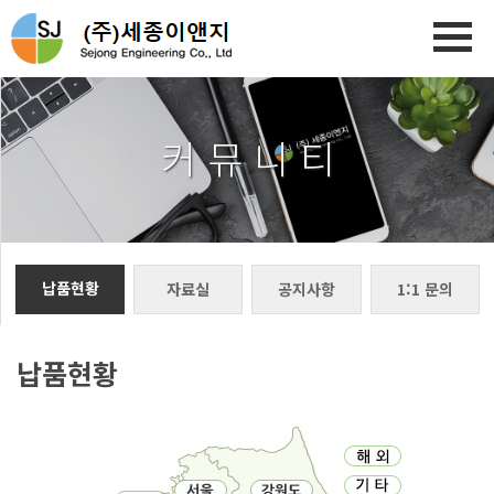
커 뮤 니 티
납품현황
자료실
공지사항
1:1 문의
납품현황