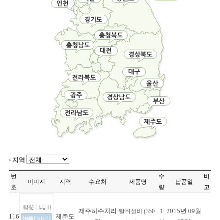
지역
번
수
비
이미지
지역
수요처
제품명
납품일
호
량
고
제주하수처리
1
2015년 09월
탈취설비 (350
116
제주도