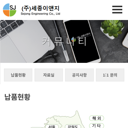
커 뮤 니 티
납품현황
자료실
공지사항
1:1 문의
납품현황