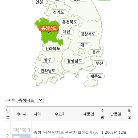
지역
번
수
비
이미지
지역
수요처
제품명
납품일
호
량
고
충청
당진 난지도 관광지
1
2009년 12월
탈취설비 (30
2