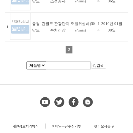
남도
조성공사
식
06일
㎥/min)
충청
간월도 관광단지 오
1
2010년 01월
탈취설비 (50
1
남도
수처리장
식
08일
㎥/min)
2
1
개인정보처리방침
이메일무단수집거부
찾아오시는 길