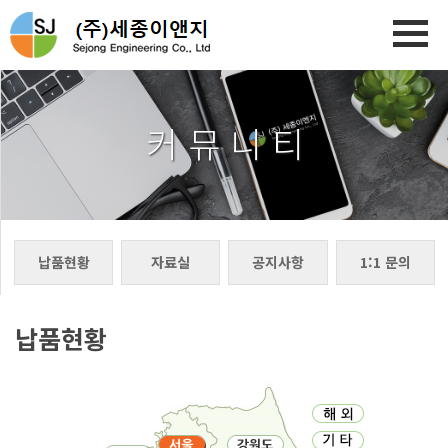
커 뮤 니 티
납품현황
자료실
공지사항
1:1 문의
납품현황