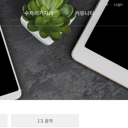
Home
ː
Login
기
수처리기자재
커뮤니티
기
스크린
납품현황
터
드럼스크린
자료실
취장치
슬럿지 수집기
공지사항
스컴스키머
1:1 문의
스크류컨베이어
슬럿지 펌프 (LOBEPRO)
1:1 문의