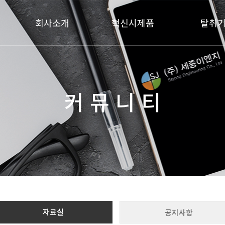
회사소개
혁신시제품
탈취
인사말
구조 및 구성
복합탈취
연혁
개요 및 규격
바이오필
조직도
제조 및 가공
약액 세정탈
커 뮤 니 티
특허 및 인증서
기능 및 성능
찾아오시는 길
자료실
공지사항