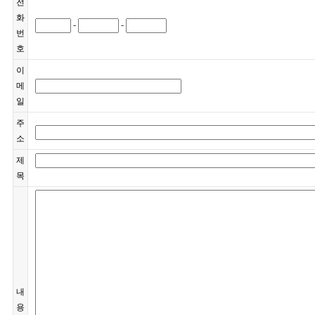
전
화
-
-
번
호
이
메
일
주
소
제
목
내
용