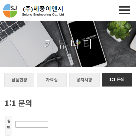
커 뮤 니 티
1:1 문의
납품현황
자료실
공지사항
1:1 문의
성
명